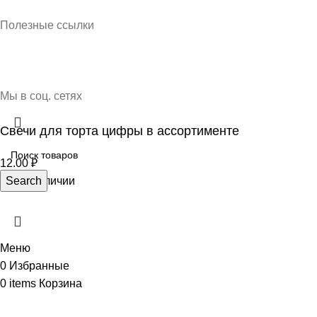
Кубань Пластик © 2025, г. Краснодар
Полезные ссылки
О нас
Контакты
Доставка и оплата
Мы в соц. сетях
Свечи для торта цифры в ассортименте
12.00
₽
Нет в наличии
Search
Меню
0
Избранные
0
items
Корзина